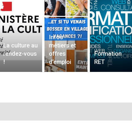
Infos
La culture au
métiers et
rendez-vous
offres
Formation
!
d’emploi
RET