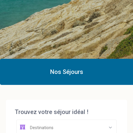
Ajoutez votre titre ici
Nos Séjours
Trouvez votre séjour idéal !
Destinations