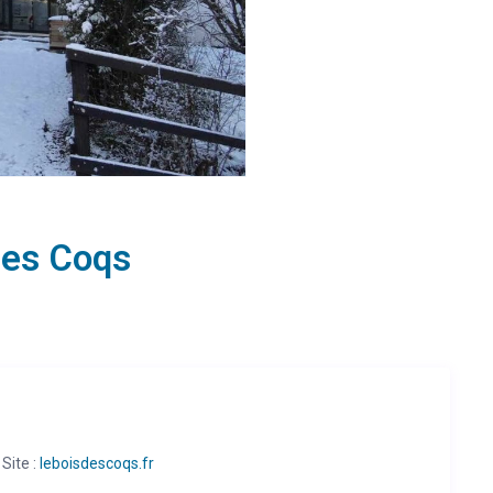
des Coqs
ite :
leboisdescoqs.fr