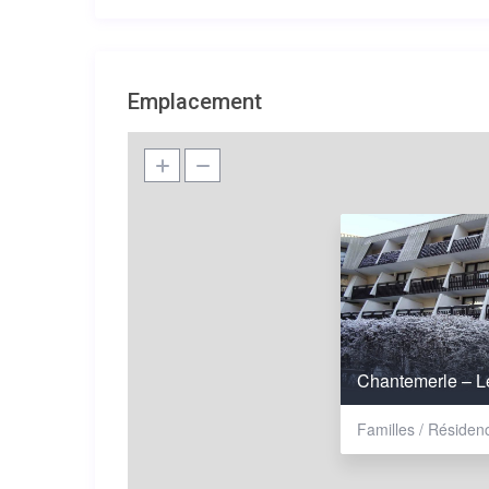
Emplacement
Chantemerle – L
Familles / Résiden