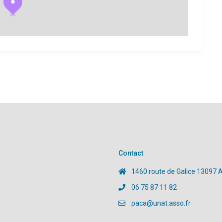
Contact
1460 route de Galice 13097 
06 75 87 11 82
paca@unat.asso.fr