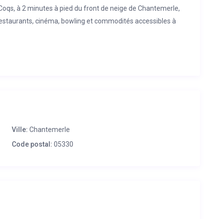
 Coqs, à 2 minutes à pied du front de neige de Chantemerle,
staurants, cinéma, bowling et commodités accessibles à
n agencés, pour un séjour agréable en famille ou entre amis.
 de Chantemerle et de la station de Serre Chevalier, les
s de ski alpin, ski de randonnée, ski de fond mais également
vironnantes.
Ville:
Chantemerle
Code postal:
05330