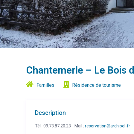
Chantemerle – Le Bois 
Familles
Résidence de tourisme
Description
Tél : 09.73.87.20.23 Mail :
reservation@archipel-fr
S