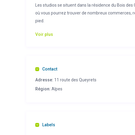
Les studios se situent dans la résidence du Bois des
où vous pourrez trouver de nombreux commerces, re
pied.
4 studios de 4 couchages chacun, fonctionnels et bie
Voir plus
Idéalement situés en pied-de-piste au cœur du village
studios sont un bon point de départ pour vos journée
pour de magnifiques randonnées dans les vallées en
Contact
Adresse:
11 route des Queyrets
Région:
Alpes
Labels