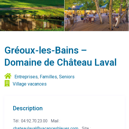
Gréoux-les-Bains –
Domaine de Château Laval
Entreprises
,
Familles
,
Seniors
Village vacances
Description
Tél : 04.92.70.23.00 Mail :
chateaulaval@vacancesbleues.com
Site :