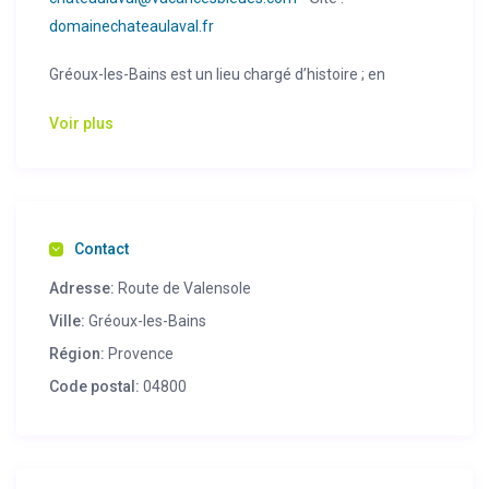
domainechateaulaval.fr
Gréoux-les-Bains est un lieu chargé d’histoire ; en
témoignent ses thermes troglodytes, son église, ses
Voir plus
lavoirs et fontaines, ses ruelles étroites qui vous
conduiront jusqu’au Château des Templiers…
Situé dans le Parc Naturel Régional du Verdon, ce village
typiquement provençal est une invitation à l’évasion et à
Contact
la détente.
Adresse:
Route de Valensole
91 chambres de 1 à 4 personnes, réparties sur 5
Ville:
Gréoux-les-Bains
bâtiments de 2 étages sans ascenseur, équipées d’un
Région:
Provence
téléphone et d’une TV écran plat. Service hôtelier.
Code postal:
04800