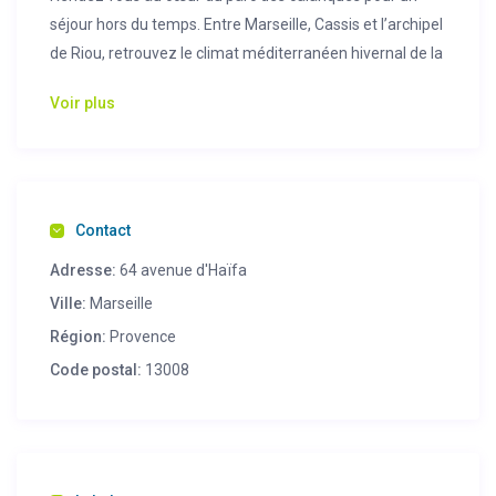
séjour hors du temps. Entre Marseille, Cassis et l’archipel
de Riou, retrouvez le climat méditerranéen hivernal de la
calanque de Sormiou, profitez des panoramas à couper
Voir plus
le souffle et des jolies couleurs de la mer. Site
incontournable d’escalade, vous grimpez en couenne
comme en grande voie, sur les falaises calcaires de la
calanque de Sormiou.
Contact
Adresse:
64 avenue d'Haïfa
Ville:
Marseille
Région:
Provence
Code postal:
13008