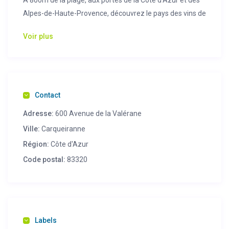
Alpes-de-Haute-Provence, découvrez le pays des vins de
Bandol, de la châtaigne de Collobrières, du Massif des
Voir plus
Maures ou encore des villages perchés. A 8 km de
Hyères dans la région des Iles d’or, le Village Club Miléade
de Carqueiranne, dans son parc de 5 hectares, vous
offre un magnifique panorama, surplombant la
presqu’île de Giens.
Contact
Adresse:
600 Avenue de la Valérane
Ville:
Carqueiranne
Région:
Côte d'Azur
Code postal:
83320
Labels