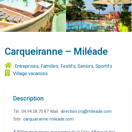
Carqueiranne – Miléade
Entreprises
,
Familles
,
Festifs
,
Seniors
,
Sportifs
Village vacances
Description
Tél : 04.94.58.70.87 Mail :
direction.crq@mileade.com
Site :
carquairanne-mileade.com
À 800m de la plage, aux portes de la Côte d’Azur et des