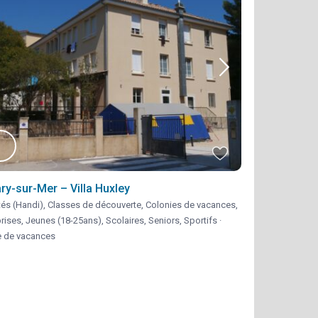
ry-sur-Mer – Villa Huxley
és (Handi)
,
Classes de découverte
,
Colonies de vacances
,
prises
,
Jeunes (18-25ans)
,
Scolaires
,
Seniors
,
Sportifs
·
e de vacances