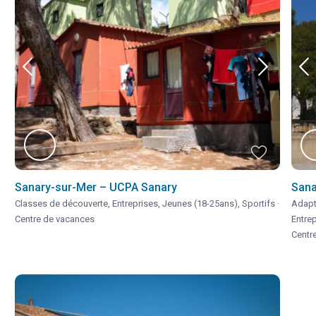
Sanary-sur-Mer – UCPA Sanary
Sana
Classes de découverte
,
Entreprises
,
Jeunes (18-25ans)
,
Sportifs
·
Adapt
Centre de vacances
Entre
Centr