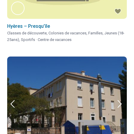
Hyères – Presqu’île
Classes de découverte
,
Colonies de vacances
,
Familles
,
Jeunes (18-
25ans)
,
Sportifs
·
Centre de vacances