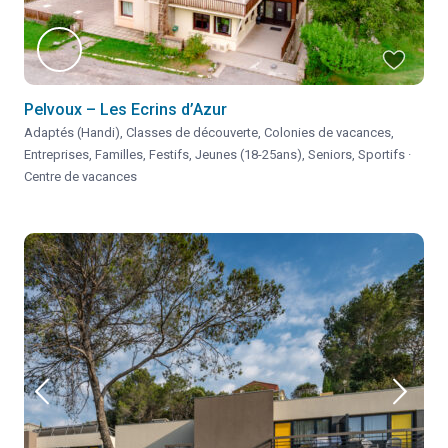
Pelvoux – Les Ecrins d’Azur
Adaptés (Handi)
,
Classes de découverte
,
Colonies de vacances
,
Entreprises
,
Familles
,
Festifs
,
Jeunes (18-25ans)
,
Seniors
,
Sportifs
·
Centre de vacances