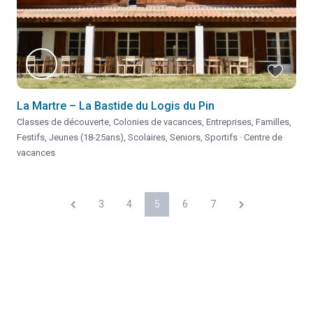
La Martre – La Bastide du Logis du Pin
Classes de découverte
,
Colonies de vacances
,
Entreprises
,
Familles
,
Festifs
,
Jeunes (18-25ans)
,
Scolaires
,
Seniors
,
Sportifs
·
Centre de
vacances
3
4
5
6
7