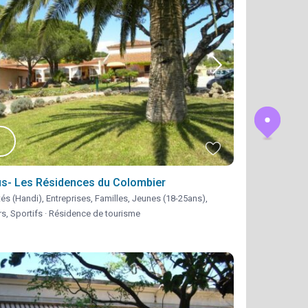
us- Les Résidences du Colombier
és (Handi)
,
Entreprises
,
Familles
,
Jeunes (18-25ans)
,
rs
,
Sportifs
·
Résidence de tourisme