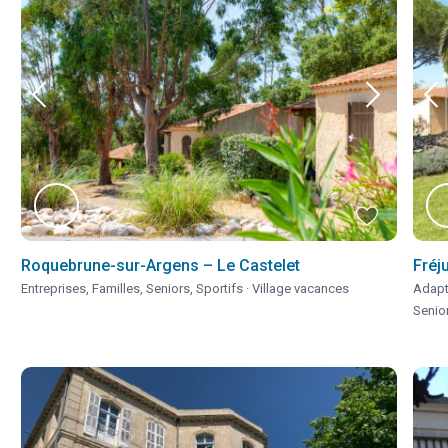
Roquebrune-sur-Argens – Le Castelet
Fréj
Entreprises
,
Familles
,
Seniors
,
Sportifs
·
Village vacances
Adapt
Senio