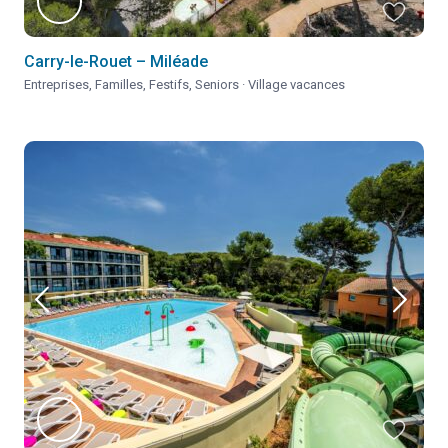
Carry-le-Rouet – Miléade
Entreprises
,
Familles
,
Festifs
,
Seniors
·
Village vacances