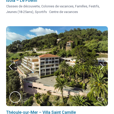
Isola – Le Foehn
Classes de découverte
,
Colonies de vacances
,
Familles
,
Festifs
,
Jeunes (18-25ans)
,
Sportifs
·
Centre de vacances
Théoule-sur-Mer – Villa Saint Camille