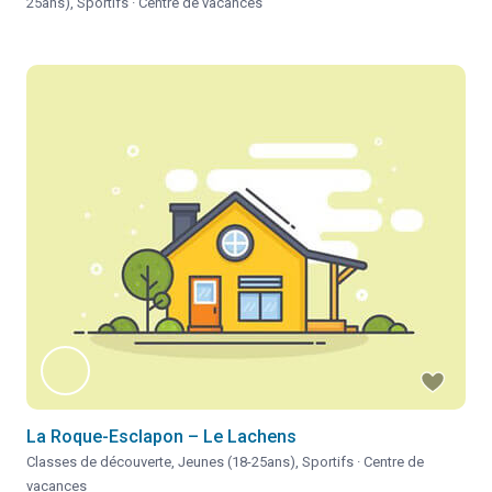
25ans)
,
Sportifs
·
Centre de vacances
La Roque-Esclapon – Le Lachens
Classes de découverte
,
Jeunes (18-25ans)
,
Sportifs
·
Centre de
vacances