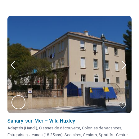
Sanary-sur-Mer – Villa Huxley
Adaptés (Handi)
,
Classes de découverte
,
Colonies de vacances
,
Entreprises
,
Jeunes (18-25ans)
,
Scolaires
,
Seniors
,
Sportifs
·
Centre