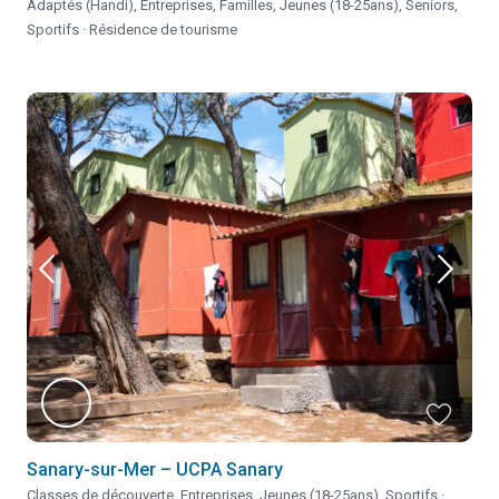
Adaptés (Handi)
,
Entreprises
,
Familles
,
Jeunes (18-25ans)
,
Seniors
,
Sportifs
·
Résidence de tourisme
Sanary-sur-Mer – UCPA Sanary
Classes de découverte
,
Entreprises
,
Jeunes (18-25ans)
,
Sportifs
·