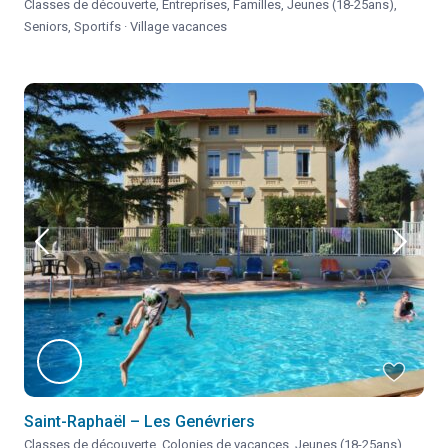
Classes de découverte
,
Entreprises
,
Familles
,
Jeunes (18-25ans)
,
Seniors
,
Sportifs
·
Village vacances
Saint-Raphaël – Les Genévriers
Classes de découverte
,
Colonies de vacances
,
Jeunes (18-25ans)
,