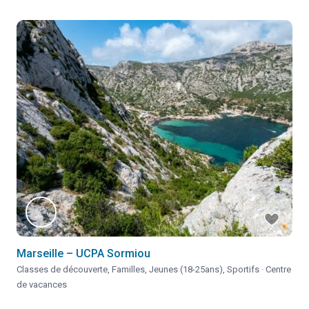
Marseille – UCPA Sormiou
Classes de découverte
,
Familles
,
Jeunes (18-25ans)
,
Sportifs
·
Centre
de vacances